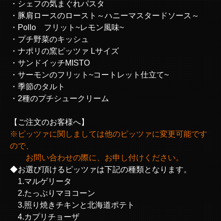
・シェフの気まぐれパスタ
・豚肩ロースのロースト～ハニーマスタードソース～
・Pollo フリット~レモン風味~
・プチ野菜のキッシュ
・ナポリの窯ピッツァ Lサイズ
・サンドイッチMISTO
・サーモンのフリット~コートレット仕立て~
・季節のタルト
・2種のプチシュークリーム
【ご注文のお客様へ】
※ピッツァに関しましては他のピッツァに変更可能です
ので、
お問い合わせの際に、お申し付けください。
◆お選び頂けるピッツァは下記の種類となります。
1.マルゲリータ
2.たっぷりマヨコーン
3.照り焼きチキンと北海道ポテト
4.カプリチョーザ