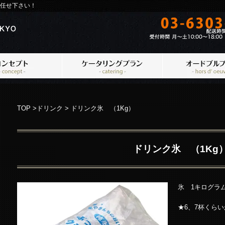
任せ下さい！
TOP
>
ドリンク
>
ドリンク氷 （1Kg）
ドリンク氷 （1Kg
氷 1キログラ
★6、7杯くら