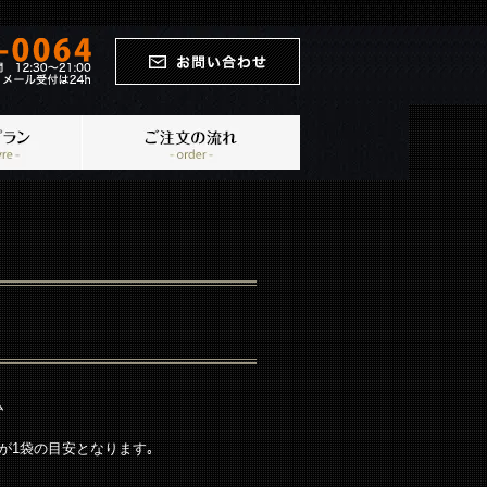
）
ム
いが1袋の目安となります｡