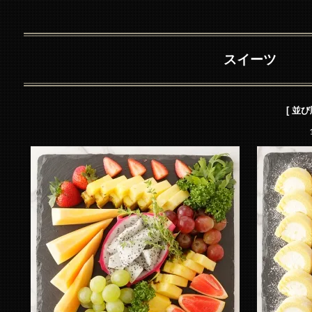
スイーツ
[ 並