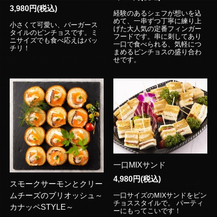
3,980円(税込)
経験のあるシェフが想いを込
めて、一串ずつ丁寧に練り上
小さくて可愛い、バーガース
げた大人気の定番フィンガー
タイルのピンチョスです。ミ
フードです。串に刺してあり
ニサイズでも食べ応えはバッ
一口で食べられる、気軽につ
チリ！
まめるピンチョスの盛り合わ
せです。
一口MIXサンド
4,980円(税込)
スモークサーモンとクリー
ムチーズのブリオッシュ～
一口サイズのMIXサンドをピン
チョススタイルで。 パーティ
カナッペSTYLE～
ーにもってこいです！