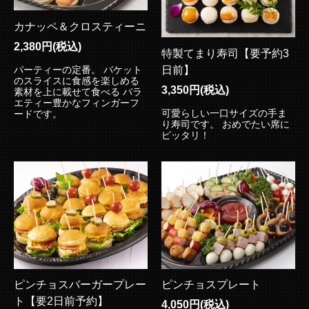
カナッペ＆クロスティーニ
2,380円(税込)
特製てまり寿司【要予約3
日前】
パーティーの定番。 バケット
のスライスに食感を楽しめる
3,350円(税込)
素材を上に載せて食べる バラ
エティー豊かなフィンガーフ
可愛らしい一口サイズの手ま
ードです。
り寿司です。 おめでたい席に
ピッタリ！
ピンチョスバーガープレー
ピンチョスプレート
ト【要2日前予約】
4,050円(税込)