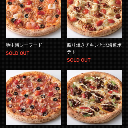
地中海シーフード
照り焼きチキンと北海道ポ
テト
SOLD OUT
SOLD OUT